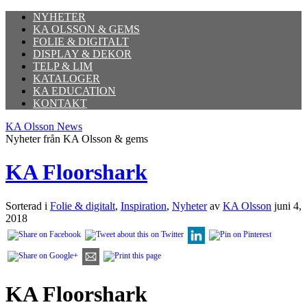
NYHETER
KA OLSSON & GEMS
FOLIE & DIGITALT
DISPLAY & DEKOR
TELP & LIM
KATALOGER
KA EDUCATION
KONTAKT
KA Olsson News
Nyheter från KA Olsson & gems
KA Floorshark
Sorterad i
Folie & digitalt
,
Inspiration
,
Nyheter
av
KA Olsson
juni 4,
2018
KA Floorshark