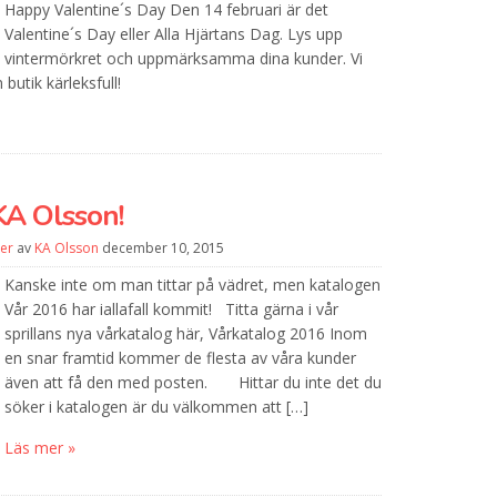
Happy Valentine´s Day Den 14 februari är det
Valentine´s Day eller Alla Hjärtans Dag. Lys upp
vintermörkret och uppmärksamma dina kunder. Vi
 din butik kärleksfull!
KA Olsson!
er
av
KA Olsson
december 10, 2015
Kanske inte om man tittar på vädret, men katalogen
Vår 2016 har iallafall kommit! Titta gärna i vår
sprillans nya vårkatalog här, Vårkatalog 2016 Inom
en snar framtid kommer de flesta av våra kunder
även att få den med posten. Hittar du inte det du
söker i katalogen är du välkommen att […]
Läs mer »