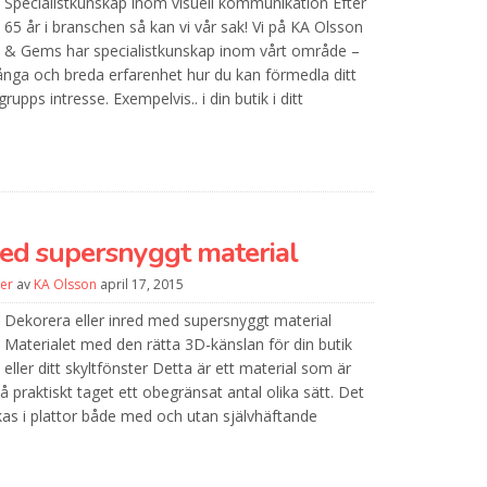
Specialistkunskap inom visuell kommunikation Efter
65 år i branschen så kan vi vår sak! Vi på KA Olsson
& Gems har specialistkunskap inom vårt område –
ånga och breda erfarenhet hur du kan förmedla ditt
ps intresse. Exempelvis.. i din butik i ditt
med supersnyggt material
er
av
KA Olsson
april 17, 2015
Dekorera eller inred med supersnyggt material
Materialet med den rätta 3D-känslan för din butik
eller ditt skyltfönster Detta är ett material som är
 praktiskt taget ett obegränsat antal olika sätt. Det
rkas i plattor både med och utan självhäftande