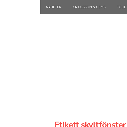
NYHETER
KA OLSSON & GEMS
FOLIE
Etikett skyltfönster