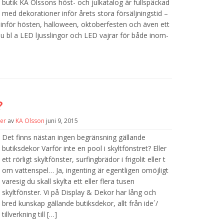
butik KA Olssons höst- och julkatalog är fullspäckad
med dekorationer inför årets stora försäljningstid –
r inför hösten, halloween, oktoberfesten och även ett
 du bl a LED ljusslingor och LED vajrar för både inom-
?
er
av
KA Olsson
juni 9, 2015
Det finns nästan ingen begränsning gällande
butiksdekor Varför inte en pool i skyltfönstret? Eller
ett rörligt skyltfönster, surfingbrädor i frigolit eller t
om vattenspel… Ja, ingenting är egentligen omöjligt
varesig du skall skylta ett eller flera tusen
skyltfönster. Vi på Display & Dekor har lång och
bred kunskap gällande butiksdekor, allt från ide´/
tillverkning till […]