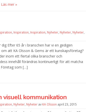
Läs mer »
spiration
,
Inspiration
,
Inspiration
,
Nyheter
,
Nyheter
,
Nyheter
,
r dig Efter 65 år i branschen har vi en gedigen
u om att KA Olsson & Gems är ett kunskapsföretag?
nder inom ett flertal olika branscher och
ess innehåll förändras kontinuerligt för att matcha
. Företag som […]
m visuell kommunikation
spiration
,
Nyheter
,
Nyheter
av
KA Olsson
april 23, 2015