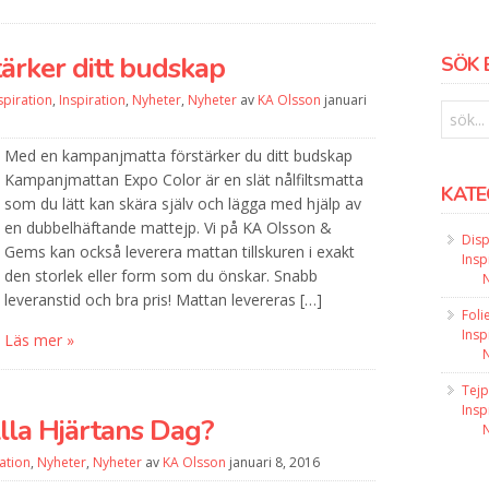
ärker ditt budskap
SÖK 
spiration
,
Inspiration
,
Nyheter
,
Nyheter
av
KA Olsson
januari
Med en kampanjmatta förstärker du ditt budskap
Kampanjmattan Expo Color är en slät nålfiltsmatta
KATE
som du lätt kan skära själv och lägga med hjälp av
en dubbelhäftande mattejp. Vi på KA Olsson &
Disp
Gems kan också leverera mattan tillskuren i exakt
Insp
den storlek eller form som du önskar. Snabb
leveranstid och bra pris! Mattan levereras […]
Foli
Insp
Läs mer »
Tejp
Insp
lla Hjärtans Dag?
ration
,
Nyheter
,
Nyheter
av
KA Olsson
januari 8, 2016