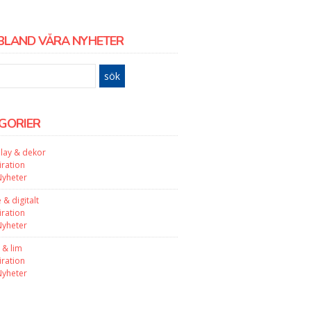
BLAND VÅRA NYHETER
GORIER
lay & dekor
iration
Nyheter
e & digitalt
iration
Nyheter
 & lim
iration
Nyheter