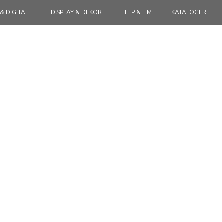
 & DIGITALT
DISPLAY & DEKOR
TELP & LIM
KATALOGER