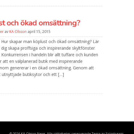
t och ökad omsättning?
er
av
KA Olsson
april 15, 2015
Hur skapar man köplust och ökad omsättning? Lär
dig skapa proffsiga och inspirerande skyltfönster
Konkurrensen i handeln blir allt tuffare och kunden
r att en välplanerad butik med inspirerande
enom genererar i en ökad omsättning. Genom att
 utnyttjade butiksytor och ett […]
© 2026 KA Olsson News. Alla rättigheter reserverade
Tema av Solostream
.